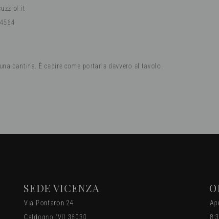
uzziol.it
 4564
na cantina. È capire come portarla davvero al tavolo.
SEDE VICENZA
O
Via Pontaron 24
Ape
Caldogno (VI) 36030
8: