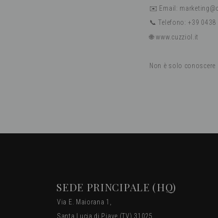
✉️ Email: marketing@c
📞 Telefono: +39 0438
🌐 www.cuzziol.it
Non è solo conoscere u
SEDE PRINCIPALE (HQ)
Via E. Maiorana 1,
Santa Lucia di Piave (TV) 31025