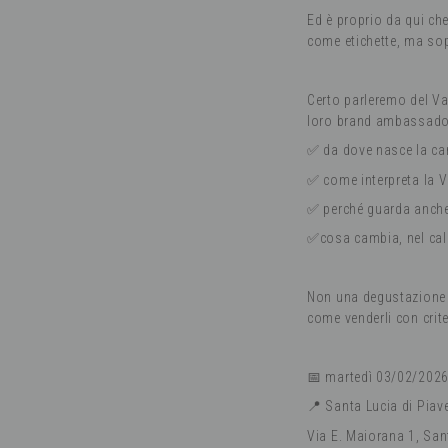
Ed è proprio da qui che
come etichette, ma sopr
Certo parleremo del Va
loro brand ambassado
✅ da dove nasce la ca
✅ come interpreta la Va
✅ perché guarda anche
✅cosa cambia, nel cali
Non una degustazione f
come venderli con crite
📅 martedì 03/02/2026
📍 Santa Lucia di Piav
Via E. Maiorana 1, San