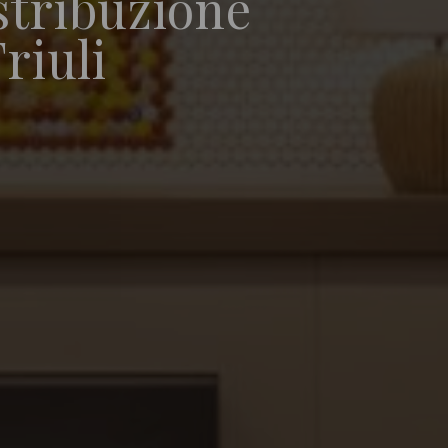
stribuzione
riuli