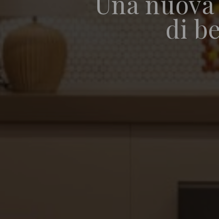
Una nuova 
di b