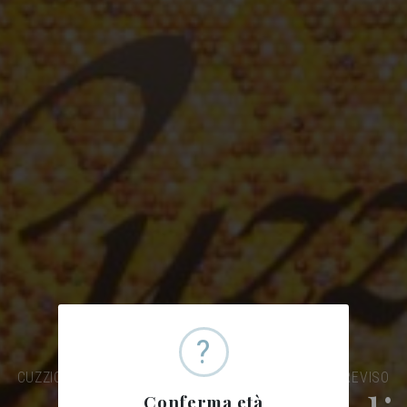
?
CUZZIOL DRINK EXPERIENCE, INGROSSO BEVANDE TREVISO
Conferma età